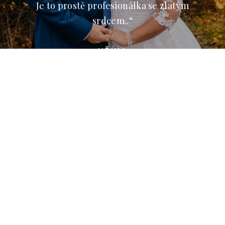
Je to prostě profesionálka se zlatým
srdcem..“
JIŘINA
“Přes naprosto profesionální přístup je
Jituška skvělý člověk pro každou zábavu. Je