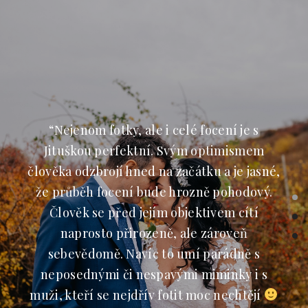
“Nejenom fotky, ale i celé focení je s
Jituškou perfektní. Svým optimismem
člověka odzbrojí hned na začátku a je jasné,
že průběh focení bude hrozně pohodový.
Člověk se před jejím objektivem cítí
naprosto přirozeně, ale zároveň
sebevědomě. Navíc to umí parádně s
neposednými či nespavými miminky i s
muži, kteří se nejdřív fotit moc nechtějí