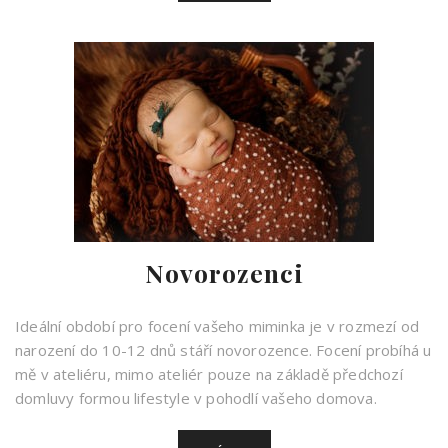
“Přes naprosto profesionální přístup je
Jituška skvělý člověk pro každou zábavu. Je
Novorozenci
skromná, na nic si nehraje. Na svatbě
dokázala skvěle uklidnit zcela
Ideální období pro focení vašeho miminka je v rozmezí od
narození do 10-12 dnů stáří novorozence. Focení probíhá u
vystresovanou nevěstu a usměrnit
mě v ateliéru, mimo ateliér pouze na základě předchozí
rozjařeného ženicha. Perfektně bavila
domluvy formou lifestyle v pohodlí vašeho domova.
všechny hosty a všem se snažila vyhovět.
Svou práci dělá naplno, což je znát ve